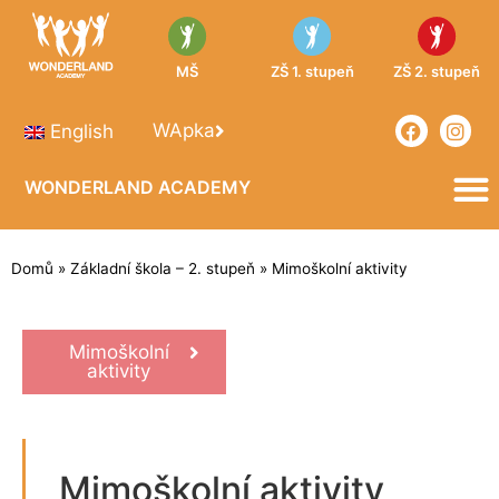
MŠ
ZŠ 1. stupeň
ZŠ 2. stupeň
WApka
English
WONDERLAND ACADEMY
Domů
»
Základní škola – 2. stupeň
»
Mimoškolní aktivity
Mimoškolní
aktivity
Mimoškolní aktivity