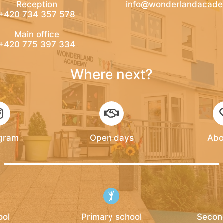
Reception
info@wonderlandacade
+420 734 357 578
Main office
+420 775 397 334
Where next?
agram
Open days
Abo
ool
Primary school
Secon