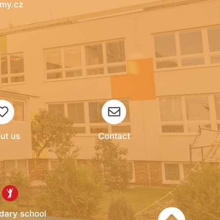
my.cz​
ut us
Contact
dary school