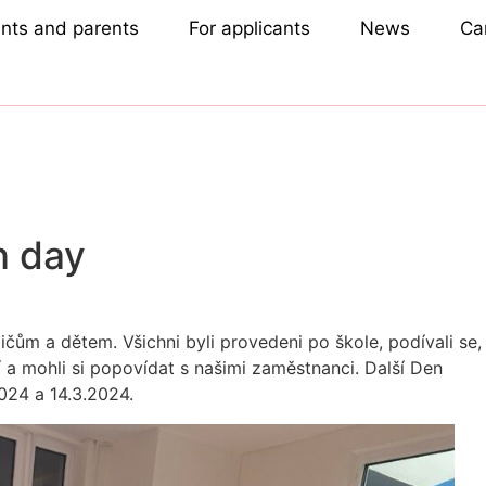
ents and parents
For applicants
News
Ca
n day
dičům a dětem. Všichni byli provedeni po škole, podívali se,
í a mohli si popovídat s našimi zaměstnanci. Další Den
024 a 14.3.2024.