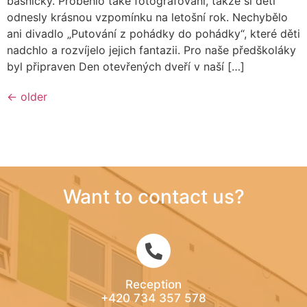
básničky. Proběhlo také fotografování, takže si děti
odnesly krásnou vzpomínku na letošní rok. Nechybělo
ani divadlo „Putování z pohádky do pohádky“, které děti
nadchlo a rozvíjelo jejich fantazii. Pro naše předškoláky
byl připraven Den otevřených dveří v naší […]
←
older
Want to contact us?
Reception
+420 734 357 578