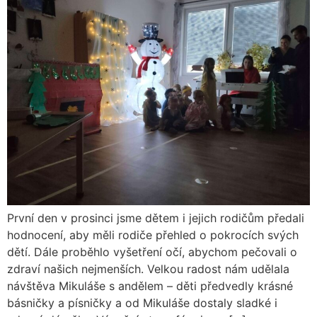
První den v prosinci jsme dětem i jejich rodičům předali
hodnocení, aby měli rodiče přehled o pokrocích svých
dětí. Dále proběhlo vyšetření očí, abychom pečovali o
zdraví našich nejmenších. Velkou radost nám udělala
návštěva Mikuláše s andělem – děti předvedly krásné
básničky a písničky a od Mikuláše dostaly sladké i