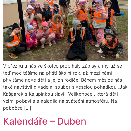
V březnu u nás ve školce probíhaly zápisy a my už se
teď moc těšíme na příští školní rok, až mezi námi
přivítáme nové děti a jejich rodiče. Během měsíce nás
také navštívil divadelní soubor s veselou pohádkou „Jak
Kašpárek s Kalupinkou slavili Velikonoce“, která děti
velmi pobavila a naladila na sváteční atmosféru. Na
pobočce […]
Kalendáře – Duben